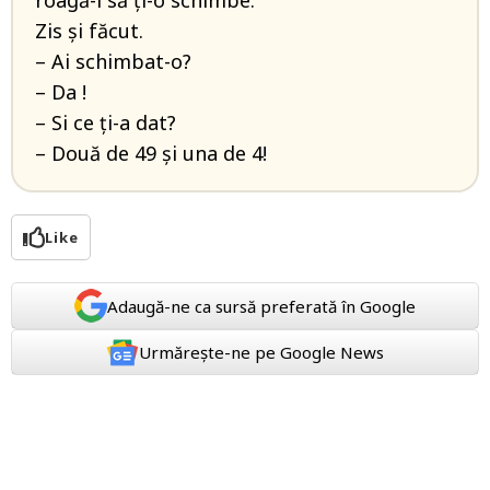
roagă-l să ți-o schimbe.
Zis și făcut.
– Ai schimbat-o?
– Da !
– Si ce ți-a dat?
– Două de 49 și una de 4!
Like
Adaugă-ne ca sursă preferată în Google
Urmărește-ne pe Google News