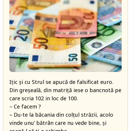
Ițic și cu Strul se apucă de falsificat euro.
Din greșeală, din matriță iese o bancnotă pe
care scria 102 in loc de 100.
– Ce facem ?
– Du-te la băcania din colțul străzii, acolo
vinde unu’ bătrân care nu vede bine, și