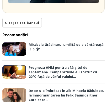
Citește tot bancul
Recomandări
Mirabela Grădinaru, umilită de o cântăreață:
'E o 😲'
Prognoza ANM pentru sfârșitul de
săptămână. Temperatirlile au scăzut cu
20°C față de vârful valului...
De ce s-a îmbrăcat în alb Mihaela Rădulescu
la înmormântarea lui Felix Baumgartner:
Care este...