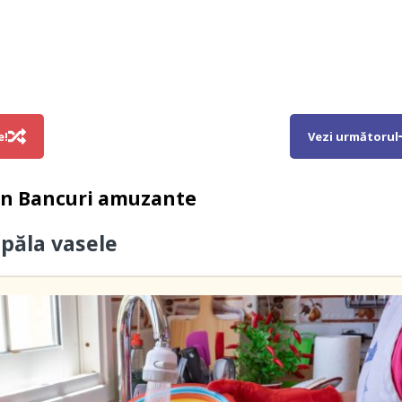
e!
Vezi următorul
in
Bancuri amuzante
păla vasele