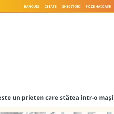
BANCURI
CITATE
GHICITORI
POZE HAIOASE
este un prieten care stătea intr-o maș