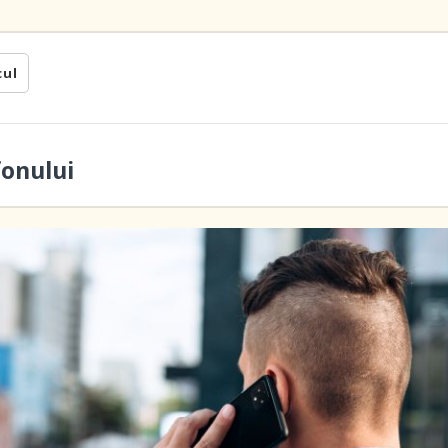
cul
fonului