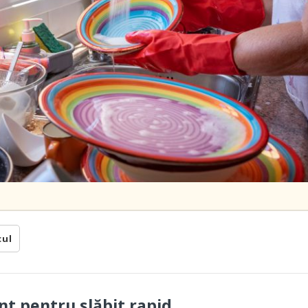
cul
t pentru slăbit rapid