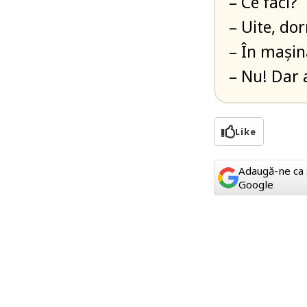
– Ce faci?
– Uite, do
– În mașin
– Nu! Dar
Like
Adaugă-ne ca 
Google