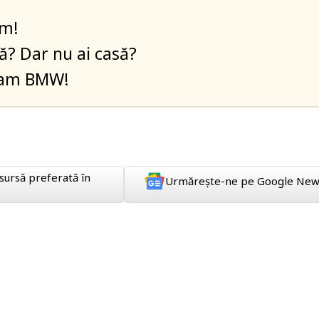
rm!
ă? Dar nu ai casă?
 am BMW!
sursă preferată în
Urmărește-ne pe Google New