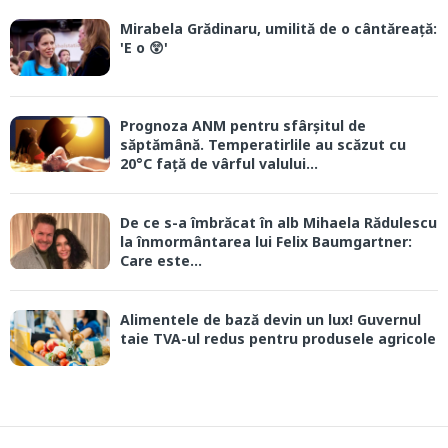
Mirabela Grădinaru, umilită de o cântăreață:
'E o 😲'
Prognoza ANM pentru sfârșitul de
săptămână. Temperatirlile au scăzut cu
20°C față de vârful valului...
De ce s-a îmbrăcat în alb Mihaela Rădulescu
la înmormântarea lui Felix Baumgartner:
Care este...
Alimentele de bază devin un lux! Guvernul
taie TVA-ul redus pentru produsele agricole