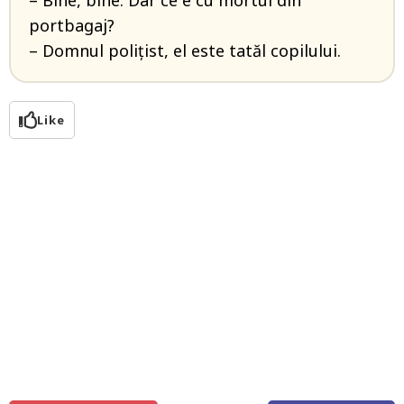
– Bine, bine. Dar ce e cu mortul din
portbagaj?
– Domnul polițist, el este tatăl copilului.
Like