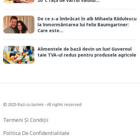
20°C față de vârful valului...
De ce s-a îmbrăcat în alb Mihaela Rădulescu
la înmormântarea lui Felix Baumgartner:
Care este...
Alimentele de bază devin un lux! Guvernul
taie TVA-ul redus pentru produsele agricole
© 2025 Razi cu lacrimi - All rights reserved
Termeni Și Condiții
Politica De Confidentialitate