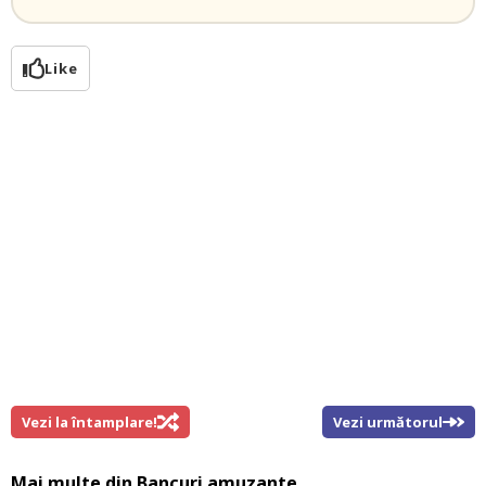
Like
Vezi la întamplare!
Vezi următorul
Mai multe din
Bancuri amuzante