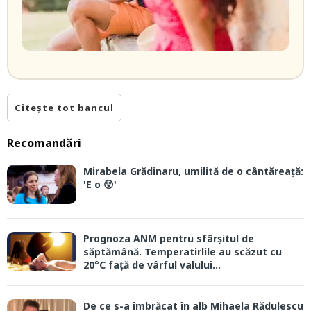
Citește tot bancul
Recomandări
Mirabela Grădinaru, umilită de o cântăreață:
'E o 😲'
Prognoza ANM pentru sfârșitul de
săptămână. Temperatirlile au scăzut cu
20°C față de vârful valului...
De ce s-a îmbrăcat în alb Mihaela Rădulescu