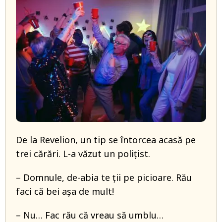
De la Revelion, un tip se întorcea acasă pe
trei cărări. L-a văzut un poliţist.
– Domnule, de-abia te ții pe picioare. Rău
faci că bei aşa de mult!
– Nu… Fac rău că vreau să umblu…