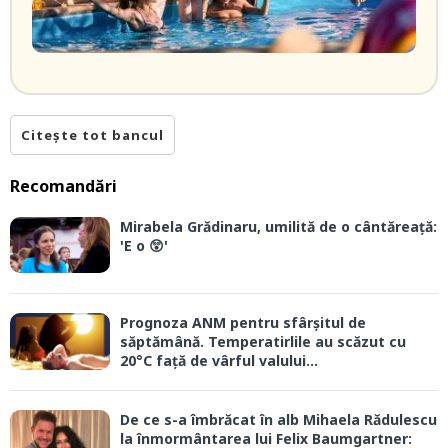
Citește tot bancul
Recomandări
Mirabela Grădinaru, umilită de o cântăreață:
'E o 😲'
Prognoza ANM pentru sfârșitul de
săptămână. Temperatirlile au scăzut cu
20°C față de vârful valului...
De ce s-a îmbrăcat în alb Mihaela Rădulescu
la înmormântarea lui Felix Baumgartner: