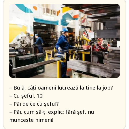
– Bulă, câți oameni lucrează la tine la job?
– Cu șeful, 10!
– Păi de ce cu șeful?
– Păi, cum să-ți explic: fără șef, nu
muncește nimeni!