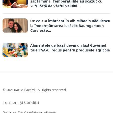
săptămână. Temperatirlile au scăzut cu
20°C față de vârful valului...
De ce s-a îmbrăcat în alb Mihaela Rădulescu
la înmormântarea lui Felix Baumgartner:
Care este...
Alimentele de bază devin un lux! Guvernul
taie TVA-ul redus pentru produsele agricole
© 2025 Razi cu lacrimi - All rights reserved
Termeni Și Condiții
Politica De Confidentialitate