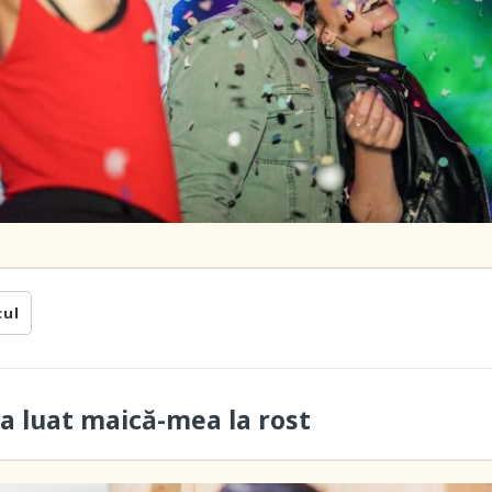
cul
a luat maică-mea la rost