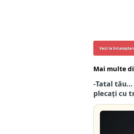
Vezi la întamplar
Mai multe d
-Tatal tău…
plecați cu t