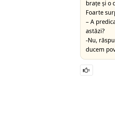
brațe și o
Foarte sur
– A predic
astăzi?
-Nu, răspu
ducem pover
1