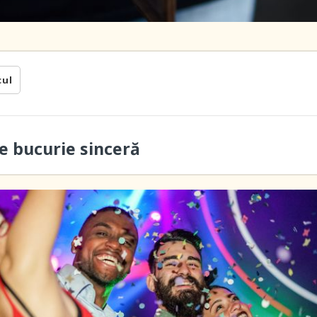
cul
 bucurie sinceră