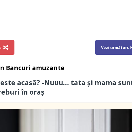
e!
Vezi următorul
in
Bancuri amuzante
 este acasă? -Nuuu… tata și mama sun
reburi în oraș