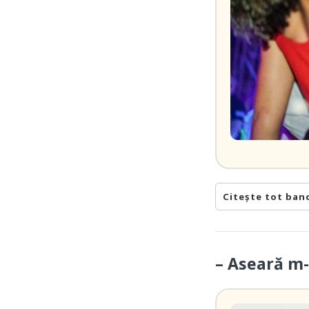
Citește tot ban
– Aseară m-