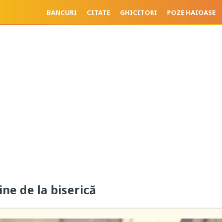
BANCURI
CITATE
GHICITORI
POZE HAIOASE
ine de la biserică