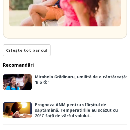
Citește tot bancul
Recomandări
Mirabela Grădinaru, umilită de o cântăreață:
'E o 😲'
Prognoza ANM pentru sfârșitul de
săptămână. Temperatirlile au scăzut cu
20°C față de vârful valului...