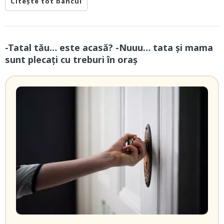
Citește tot bancul
-Tatal tău… este acasă? -Nuuu… tata și mama
sunt plecați cu treburi în oraș