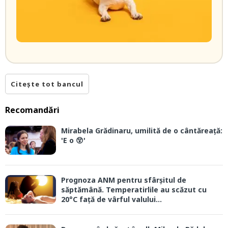
Citește tot bancul
Recomandări
Mirabela Grădinaru, umilită de o cântăreață:
'E o 😲'
Prognoza ANM pentru sfârșitul de
săptămână. Temperatirlile au scăzut cu
20°C față de vârful valului...