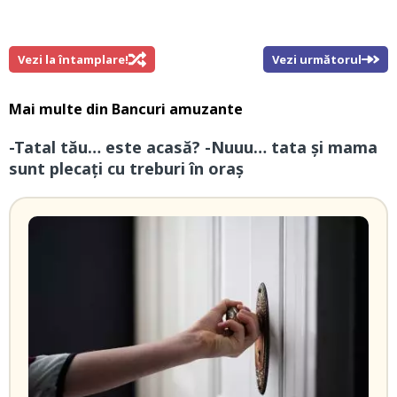
Vezi la întamplare!
Vezi următorul
Mai multe din
Bancuri amuzante
-Tatal tău… este acasă? -Nuuu… tata și mama
sunt plecați cu treburi în oraș