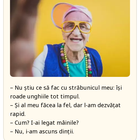
– Nu ştiu ce să fac cu străbunicul meu: îşi
roade unghiile tot timpul.
– Şi al meu făcea la fel, dar l-am dezvăţat
rapid.
– Cum? I-ai legat mâinile?
– Nu, i-am ascuns dinţii.