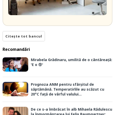
Citește tot bancul
Recomandări
Mirabela Grădinaru, umilită de o cântăreață:
'E o 😲'
Prognoza ANM pentru sfârșitul de
săptămână. Temperatirlile au scăzut cu
20°C față de vârful valului...
De ce s-a îmbrăcat în alb Mihaela Rădulescu
la înmormântarea lui Felix Baumgartner: