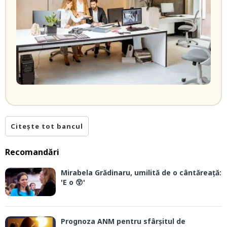
Citește tot bancul
Recomandări
Mirabela Grădinaru, umilită de o cântăreață:
'E o 😲'
Prognoza ANM pentru sfârșitul de