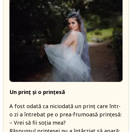
Un prinț și o prințesă
A fost odată ca niciodată un prinț care într-
o zi a întrebat pe o prea-frumoasă prințesă:
– Vrei să fii soția mea?
Răspunsul prințesei nu a întârziat să apară: