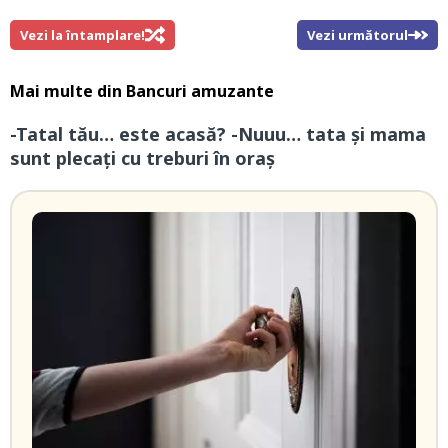
Vezi la întamplare!
Vezi următorul
Mai multe din
Bancuri amuzante
-Tatal tău… este acasă? -Nuuu… tata și mama
sunt plecați cu treburi în oraș