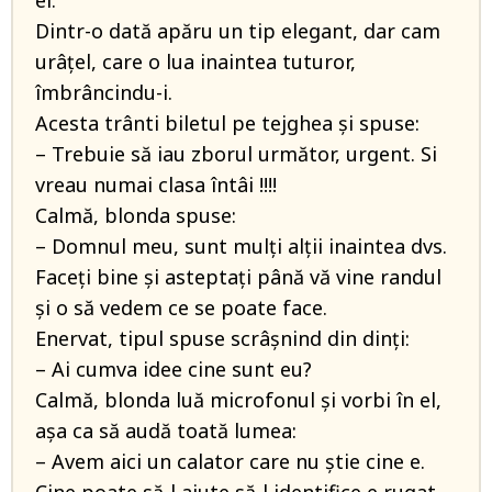
ei.
Dintr-o dată apăru un tip elegant, dar cam
urâțel, care o lua inaintea tuturor,
îmbrâncindu-i.
Acesta trânti biletul pe tejghea și spuse:
– Trebuie să iau zborul următor, urgent. Si
vreau numai clasa întâi !!!!
Calmă, blonda spuse:
– Domnul meu, sunt mulți alții inaintea dvs.
Faceți bine și asteptați până vă vine randul
și o să vedem ce se poate face.
Enervat, tipul spuse scrâșnind din dinți:
– Ai cumva idee cine sunt eu?
Calmă, blonda luă microfonul și vorbi în el,
așa ca să audă toată lumea:
– Avem aici un calator care nu știe cine e.