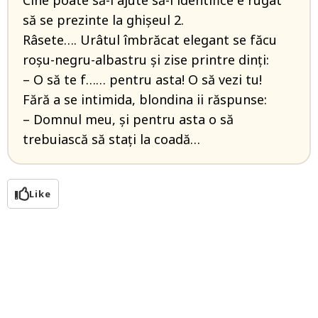
Cine poate să-l ajute să-l identifice e rugat
să se prezinte la ghișeul 2.
Râsete…. Urâtul îmbrăcat elegant se făcu
roșu-negru-albastru și zise printre dinți:
– O să te f…… pentru asta! O să vezi tu!
Fără a se intimida, blondina ii răspunse:
– Domnul meu, și pentru asta o să
trebuiască să stați la coadă…
Like