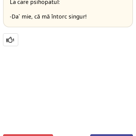
La care psihopatul:
-Da` mie, că mă întorc singur!
1