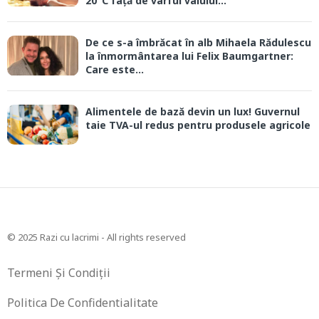
20°C față de vârful valului...
De ce s-a îmbrăcat în alb Mihaela Rădulescu
la înmormântarea lui Felix Baumgartner:
Care este...
Alimentele de bază devin un lux! Guvernul
taie TVA-ul redus pentru produsele agricole
© 2025 Razi cu lacrimi - All rights reserved
Termeni Și Condiții
Politica De Confidentialitate