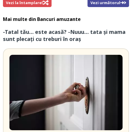
Vezi la întamplare!
Vezi următorul
Mai multe din
Bancuri amuzante
-Tatal tău… este acasă? -Nuuu… tata și mama
sunt plecați cu treburi în oraș