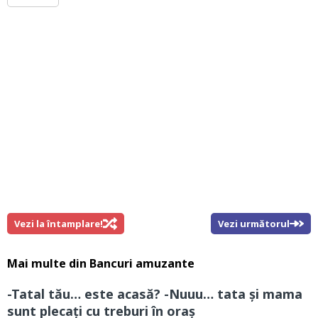
Vezi la întamplare!
Vezi următorul
Mai multe din
Bancuri amuzante
-Tatal tău… este acasă? -Nuuu… tata și mama
sunt plecați cu treburi în oraș