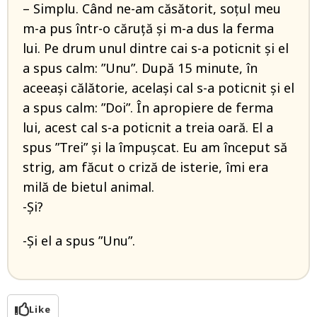
– Simplu. Când ne-am căsătorit, soțul meu
m-a pus într-o căruță și m-a dus la ferma
lui. Pe drum unul dintre cai s-a poticnit și el
a spus calm: ”Unu”. După 15 minute, în
aceeași călătorie, același cal s-a poticnit și el
a spus calm: ”Doi”. În apropiere de ferma
lui, acest cal s-a poticnit a treia oară. El a
spus ”Trei” și la împușcat. Eu am început să
strig, am făcut o criză de isterie, îmi era
milă de bietul animal.
-Și?
-Și el a spus ”Unu”.
Like