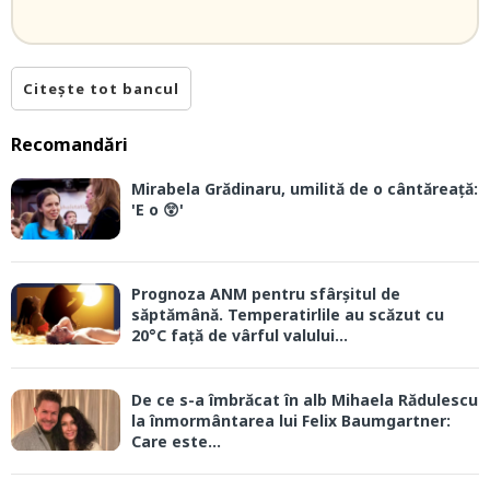
Citește tot bancul
Recomandări
Mirabela Grădinaru, umilită de o cântăreață:
'E o 😲'
Prognoza ANM pentru sfârșitul de
săptămână. Temperatirlile au scăzut cu
20°C față de vârful valului...
De ce s-a îmbrăcat în alb Mihaela Rădulescu
la înmormântarea lui Felix Baumgartner:
Care este...