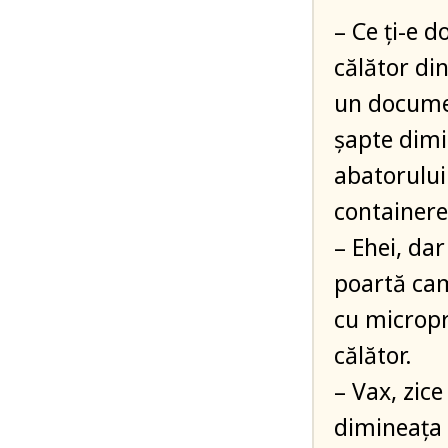
– Ce ţi-e 
călător di
un documen
şapte dimi
abatorului
containere
– Ehei, dar
poartă cami
cu micropro
călător.
– Vax, zice
dimineaţa 