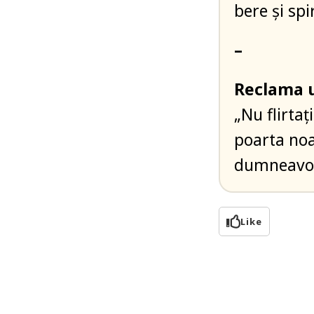
bere şi spi
–
Reclama u
„Nu flirta
poarta noa
dumneavoa
Like