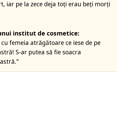
rt, iar pe la zece deja toţi erau beţi morţi
nui institut de cosmetice:
ţi cu femeia atrăgătoare ce iese de pe
stră! S-ar putea să fie soacra
stră.”