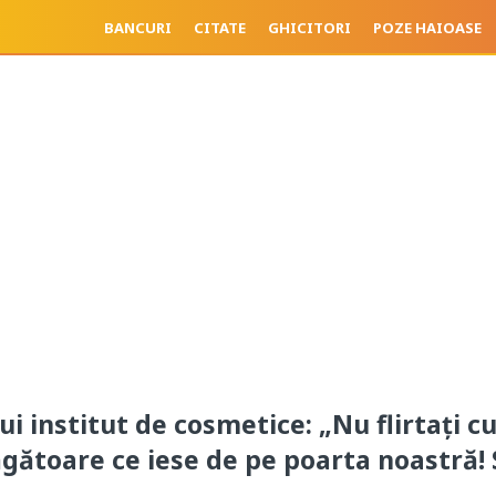
BANCURI
CITATE
GHICITORI
POZE HAIOASE
i institut de cosmetice: „Nu flirtaţi c
gătoare ce iese de pe poarta noastră! 
ă…