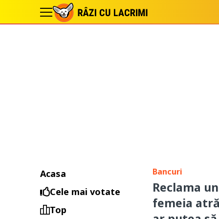
Bancuri
Acasa
Reclama unu
Cele mai votate
femeia atră
Top
ar putea s