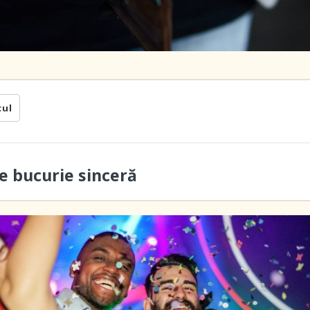
cul
 bucurie sinceră