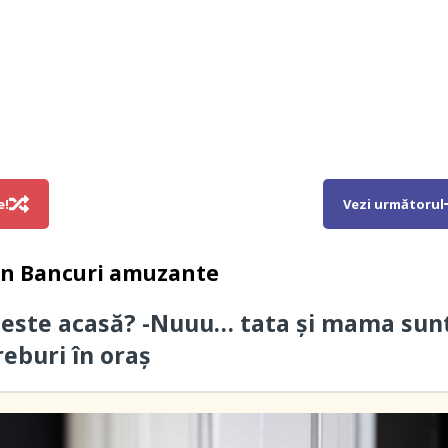
e!
Vezi următorul
in
Bancuri amuzante
 este acasă? -Nuuu… tata și mama sun
reburi în oraș