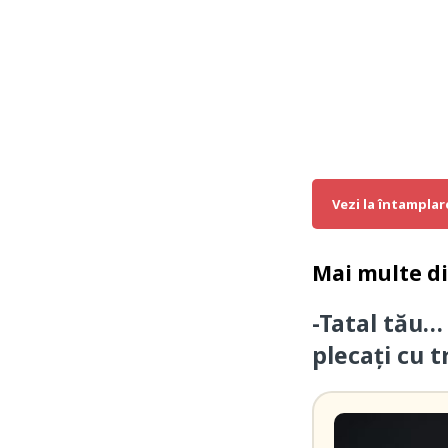
Vezi la întamplar
Mai multe d
-Tatal tău…
plecați cu t