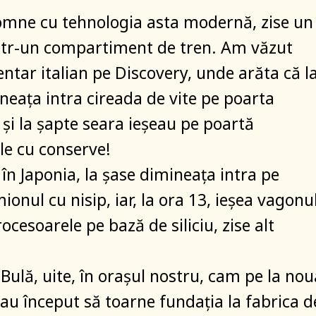
domne cu tehnologia asta modernă, zise un
ntr-un compartiment de tren. Am văzut
tar italian pe Discovery, unde arăta că l
neaţa intra cireada de vite pe poarta
 şi la şapte seara ieşeau pe poartă
le cu conserve!
 în Japonia, la şase dimineaţa intra pe
onul cu nisip, iar, la ora 13, ieşea vagonu
cesoarele pe bază de siliciu, zise alt
 Bulă, uite, în oraşul nostru, cam pe la nou
au început să toarne fundaţia la fabrica d