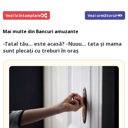
Vezi la întamplare!
Vezi următorul
Mai multe din
Bancuri amuzante
-Tatal tău… este acasă? -Nuuu… tata și mama
sunt plecați cu treburi în oraș