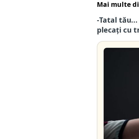
Mai multe d
-Tatal tău…
plecați cu t