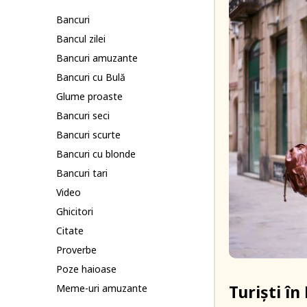
Bancuri
Bancul zilei
Bancuri amuzante
Bancuri cu Bulă
Glume proaste
Bancuri seci
Bancuri scurte
Bancuri cu blonde
Bancuri tari
Video
Ghicitori
Citate
Proverbe
Poze haioase
Turiști î
Meme-uri amuzante