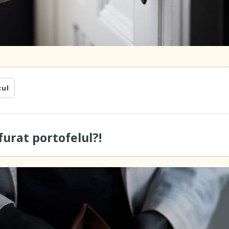
cul
furat portofelul?!