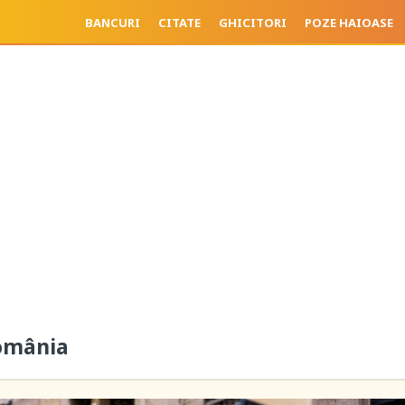
BANCURI
CITATE
GHICITORI
POZE HAIOASE
România