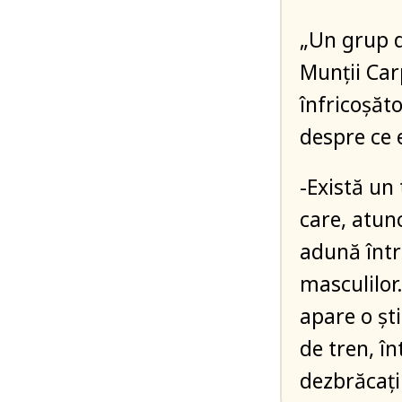
„Un grup d
Munții Car
înfricoșăto
despre ce 
-Există un
care, atun
adună într
masculilor.
apare o șt
de tren, î
dezbrăcaț