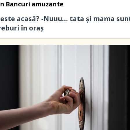
in
Bancuri amuzante
 este acasă? -Nuuu… tata și mama sun
reburi în oraș