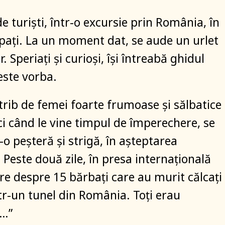
e turiști, într-o excursie prin România, în
pați. La un moment dat, se aude un urlet
r. Speriați și curioși, își întreabă ghidul
este vorba.
 trib de femei foarte frumoase și sălbatice
ci când le vine timpul de împerechere, se
-o peșteră și strigă, în așteptarea
 Peste două zile, în presa internațională
ire despre 15 bărbați care au murit călcați
ntr-un tunel din România. Toți erau
i…”