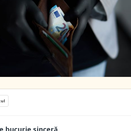
cul
 bucurie sinceră