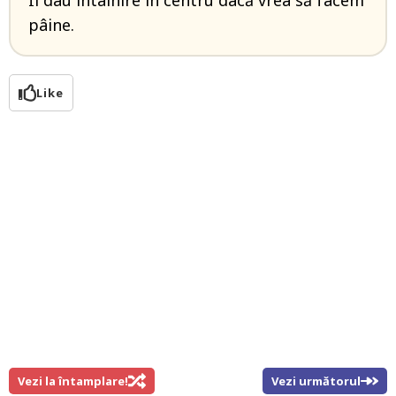
Îi dau întâlnire în centru dacă vrea să facem
pâine.
Like
Vezi la întamplare!
Vezi următorul