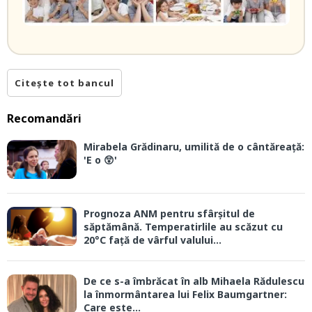
Citește tot bancul
Recomandări
Mirabela Grădinaru, umilită de o cântăreață:
'E o 😲'
Prognoza ANM pentru sfârșitul de
săptămână. Temperatirlile au scăzut cu
20°C față de vârful valului...
De ce s-a îmbrăcat în alb Mihaela Rădulescu
la înmormântarea lui Felix Baumgartner:
Care este...