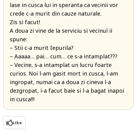
lase in cusca lui in speranta ca vecinii vor
crede c-a murit din cauze naturale.
Zis si facut!
A doua zi vine de la serviciu si vecinul ii
spune:
– Stii c-a murit Iepurila?
– Aaaaa… pai… cum… ce s-a intamplat???
– Vecine, s-a intamplat un lucru foarte
curios. Noi l-am gasit mort in cusca, l-am
ingropat, numai ca a doua zi cineva l-a
dezgropat, i-a facut baie si l-a bagat inapoi
in cusca!!!
Like