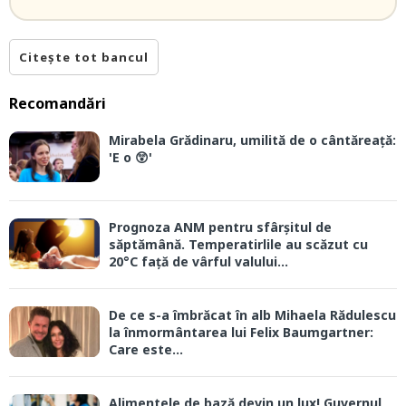
Citește tot bancul
Recomandări
Mirabela Grădinaru, umilită de o cântăreață:
'E o 😲'
Prognoza ANM pentru sfârșitul de
săptămână. Temperatirlile au scăzut cu
20°C față de vârful valului...
De ce s-a îmbrăcat în alb Mihaela Rădulescu
la înmormântarea lui Felix Baumgartner:
Care este...
Alimentele de bază devin un lux! Guvernul