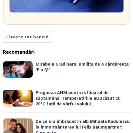
Citește tot bancul
Recomandări
Mirabela Grădinaru, umilită de o cântăreață:
'E o 😲'
Prognoza ANM pentru sfârșitul de
săptămână. Temperatirlile au scăzut cu
20°C față de vârful valului...
De ce s-a îmbrăcat în alb Mihaela Rădulescu
la înmormântarea lui Felix Baumgartner:
Care este...