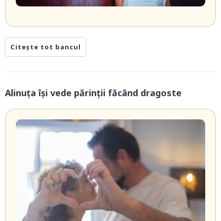
Citește tot bancul
Alinuța își vede părinții făcând dragoste