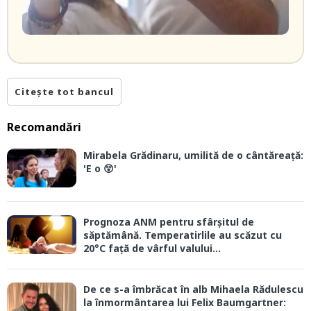
Citește tot bancul
Recomandări
Mirabela Grădinaru, umilită de o cântăreață:
'E o 😲'
Prognoza ANM pentru sfârșitul de
săptămână. Temperatirlile au scăzut cu
20°C față de vârful valului...
De ce s-a îmbrăcat în alb Mihaela Rădulescu
la înmormântarea lui Felix Baumgartner: