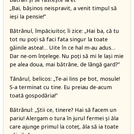
„Bai, bășinos neispravit, a venit timpul să
ieși la pensie!”
Bătrânul, împăciuitor, îi zice: „Hai ba, că tu
tot nu poți să faci fata singur la toate
găinile astea!… Uite în ce hal m-au adus…
Dar ne-om înțelege. Nu poți să mi le lași mie
pe alea doua, mai bătrâne, de lângă gard?”
Tânărul, belicos: „Te-ai lins pe bot, mosule!
S-a terminat cu tine. Eu preiau de-acum
toată gospodăria!”
Bătrânul: „Știi ce, tinere? Hai să facem un
pariu! Alergam o tura în jurul fermei și ăla
care ajunge primul la coteț, ăla să ia toate