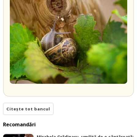
Citește tot bancul
Recomandări
Mirabela Grădinaru, umilită de o cântăreață: