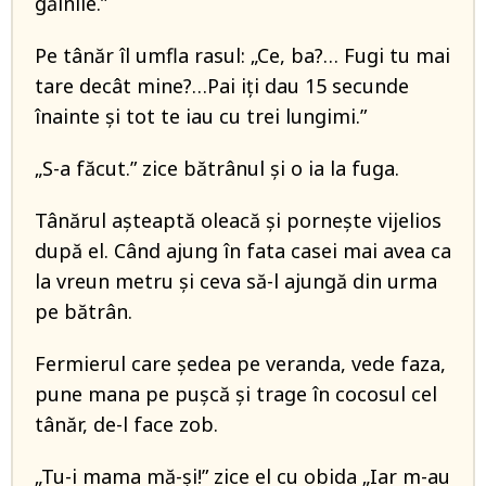
găinile.”
Pe tânăr îl umfla rasul: „Ce, ba?… Fugi tu mai
tare decât mine?…Pai iți dau 15 secunde
înainte și tot te iau cu trei lungimi.”
„S-a făcut.” zice bătrânul și o ia la fuga.
Tânărul așteaptă oleacă și pornește vijelios
după el. Când ajung în fata casei mai avea ca
la vreun metru și ceva să-l ajungă din urma
pe bătrân.
Fermierul care ședea pe veranda, vede faza,
pune mana pe pușcă și trage în cocosul cel
tânăr, de-l face zob.
„Tu-i mama mă-și!” zice el cu obida „Iar m-au