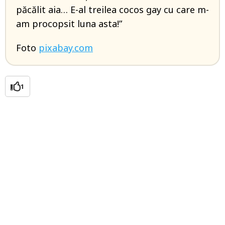
păcălit aia… E-al treilea cocos gay cu care m-
am procopsit luna asta!”
Foto
pixabay.com
1