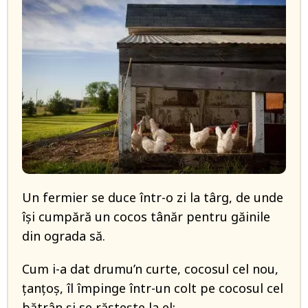
Un fermier se duce într-o zi la târg, de unde
își cumpără un cocos tânăr pentru găinile
din ograda să.
Cum i-a dat drumu’n curte, cocosul cel nou,
țanțoș, îl împinge într-un colt pe cocosul cel
bătrân și se răstește la el: