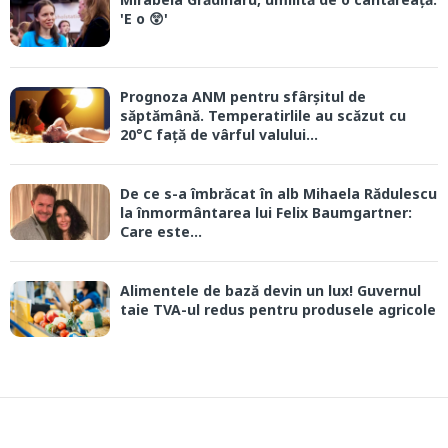
'E o 😲'
Prognoza ANM pentru sfârșitul de
săptămână. Temperatirlile au scăzut cu
20°C față de vârful valului...
De ce s-a îmbrăcat în alb Mihaela Rădulescu
la înmormântarea lui Felix Baumgartner:
Care este...
Alimentele de bază devin un lux! Guvernul
taie TVA-ul redus pentru produsele agricole