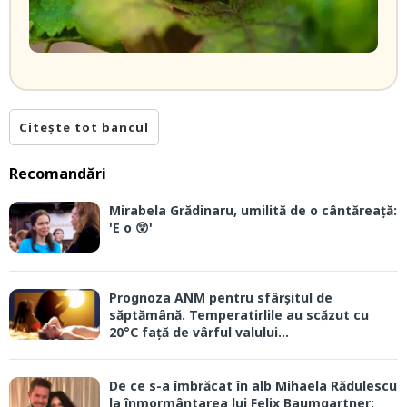
Citește tot bancul
Recomandări
Mirabela Grădinaru, umilită de o cântăreață:
'E o 😲'
Prognoza ANM pentru sfârșitul de
săptămână. Temperatirlile au scăzut cu
20°C față de vârful valului...
De ce s-a îmbrăcat în alb Mihaela Rădulescu
la înmormântarea lui Felix Baumgartner: