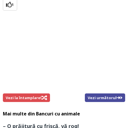
1
Vezi la întamplare!
Vezi următorul
Mai multe din
Bancuri cu animale
– O prăjitură cu frişcă, vă rog!