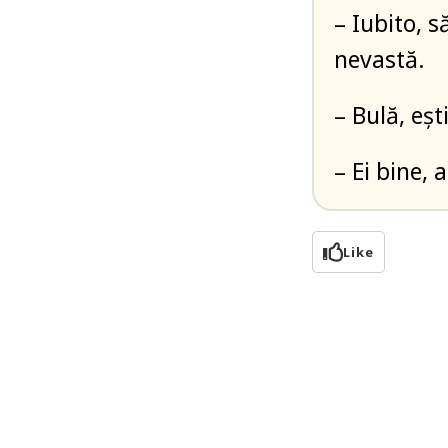
– Iubito, 
nevastă.
– Bulă, eș
– Ei bine, 
Like