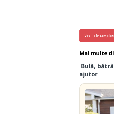
Vezi la întamplar
Mai multe d
Bulă, bătrâ
ajutor