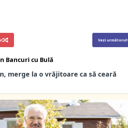
e!
Vezi următorul
in
Bancuri cu Bulă
n, merge la o vrăjitoare ca să ceară