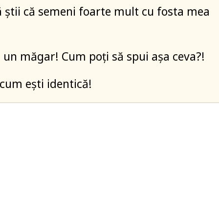
să știi că semeni foarte mult cu fosta mea
ti un măgar! Cum poți să spui așa ceva?!
acum ești identică!