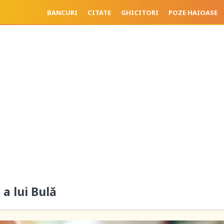
BANCURI
CITATE
GHICITORI
POZE HAIOASE
a lui Bulă