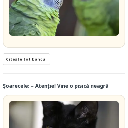
Citește tot bancul
Șoarecele: – Atenţie! Vine o pisică neagră