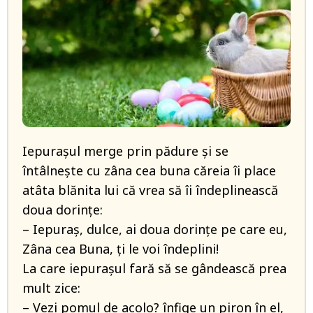
Iepurașul merge prin pădure și se
întâlnește cu zâna cea buna căreia îi place
atâta blănita lui că vrea să îi îndeplinească
doua dorințe:
– Iepuraș, dulce, ai doua dorințe pe care eu,
Zâna cea Buna, ți le voi îndeplini!
La care iepurașul fară să se gândească prea
mult zice:
– Vezi pomul de acolo? înfige un piron în el,