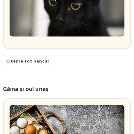
Citește tot bancul
Găina şi oul uriaş