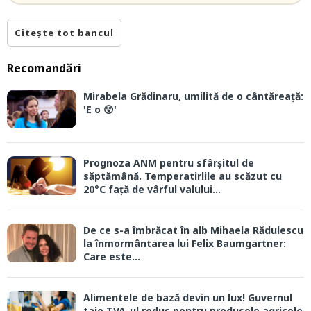
Citește tot bancul
Recomandări
Mirabela Grădinaru, umilită de o cântăreață:
'E o 😲'
Prognoza ANM pentru sfârșitul de
săptămână. Temperatirlile au scăzut cu
20°C față de vârful valului...
De ce s-a îmbrăcat în alb Mihaela Rădulescu
la înmormântarea lui Felix Baumgartner:
Care este...
Alimentele de bază devin un lux! Guvernul
taie TVA-ul redus pentru produsele agricole