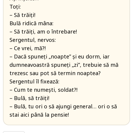
Toți:
– Să trăiți!
Bulă ridică mâna:
– Să trăiți, am o întrebare!
Sergentul, nervos:
– Ce vrei, mă?!
– Dacă spuneți „noapte” și eu dorm, iar
dumneavoastră spuneți „zi”, trebuie să mă
trezesc sau pot să termin noaptea?
Sergentul îl fixează:
– Cum te numești, soldat?!
– Bulă, să trăiți!
– Bulă, tu ori o să ajungi general… ori o să
stai aici până la pensie!