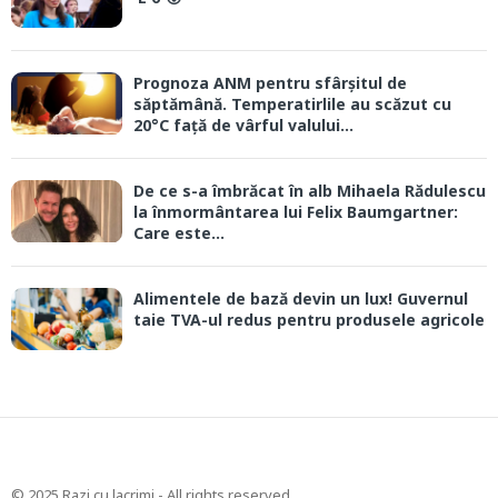
Prognoza ANM pentru sfârșitul de
săptămână. Temperatirlile au scăzut cu
20°C față de vârful valului...
De ce s-a îmbrăcat în alb Mihaela Rădulescu
la înmormântarea lui Felix Baumgartner:
Care este...
Alimentele de bază devin un lux! Guvernul
taie TVA-ul redus pentru produsele agricole
© 2025 Razi cu lacrimi - All rights reserved