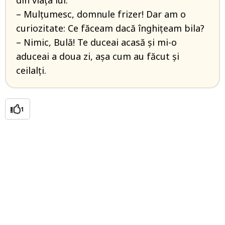
din viața lui.
– Mulțumesc, domnule frizer! Dar am o
curiozitate: Ce făceam dacă înghițeam bila?
– Nimic, Bulă! Te duceai acasă și mi-o
aduceai a doua zi, așa cum au făcut și
ceilalți.
1