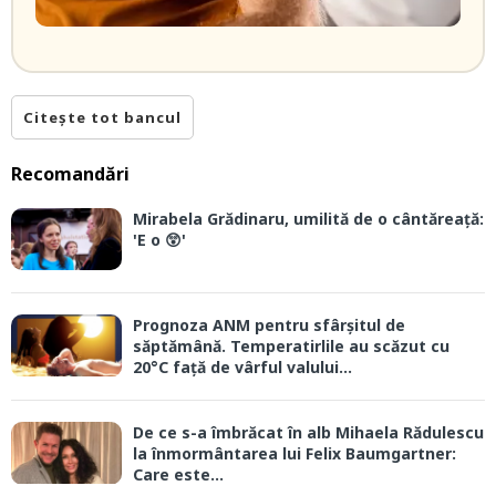
Citește tot bancul
Recomandări
Mirabela Grădinaru, umilită de o cântăreață:
'E o 😲'
Prognoza ANM pentru sfârșitul de
săptămână. Temperatirlile au scăzut cu
20°C față de vârful valului...
De ce s-a îmbrăcat în alb Mihaela Rădulescu
la înmormântarea lui Felix Baumgartner:
Care este...