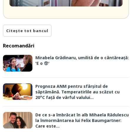
Citește tot bancul
Recomandări
Mirabela Grădinaru, umilită de o cântăreață:
'E o 😲'
Prognoza ANM pentru sfârșitul de
săptămână. Temperatirlile au scăzut cu
20°C față de vârful valului...
De ce s-a îmbrăcat în alb Mihaela Rădulescu
la înmormântarea lui Felix Baumgartner:
Care este...