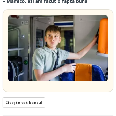
– Mămico, azi am făcut o faptă bună
Citește tot bancul