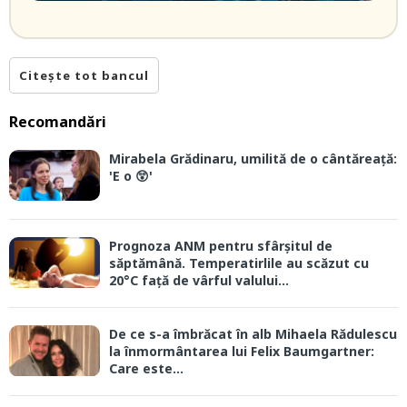
Citește tot bancul
Recomandări
Mirabela Grădinaru, umilită de o cântăreață:
'E o 😲'
Prognoza ANM pentru sfârșitul de
săptămână. Temperatirlile au scăzut cu
20°C față de vârful valului...
De ce s-a îmbrăcat în alb Mihaela Rădulescu
la înmormântarea lui Felix Baumgartner:
Care este...