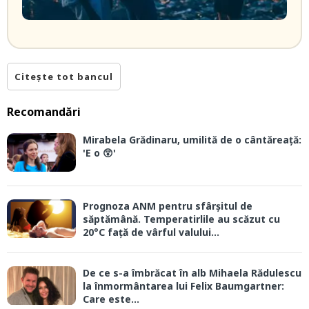
Citește tot bancul
Recomandări
Mirabela Grădinaru, umilită de o cântăreață:
'E o 😲'
Prognoza ANM pentru sfârșitul de
săptămână. Temperatirlile au scăzut cu
20°C față de vârful valului...
De ce s-a îmbrăcat în alb Mihaela Rădulescu
la înmormântarea lui Felix Baumgartner:
Care este...