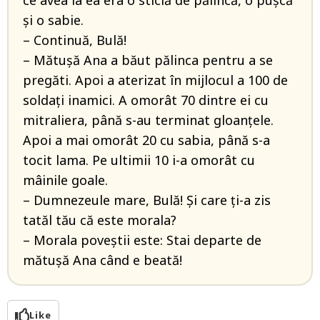
ce avea la ea era o sticlă de pălincă, o pușcă
și o sabie.
– Continuă, Bulă!
– Mătușă Ana a băut pălinca pentru a se
pregăti. Apoi a aterizat în mijlocul a 100 de
soldați inamici. A omorât 70 dintre ei cu
mitraliera, până s-au terminat gloanțele.
Apoi a mai omorât 20 cu sabia, până s-a
tocit lama. Pe ultimii 10 i-a omorât cu
mâinile goale.
– Dumnezeule mare, Bulă! Și care ți-a zis
tatăl tău că este morala?
– Morala poveștii este: Stai departe de
mătușă Ana când e beată!
Like