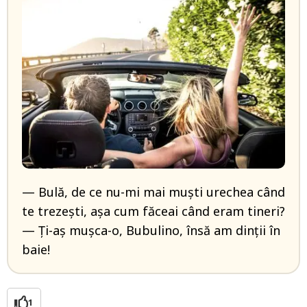
— Bulă, de ce nu-mi mai muști urechea când
te trezești, așa cum făceai când eram tineri?
— Ți-aș mușca-o, Bubulino, însă am dinții în
baie!
1