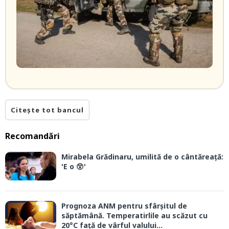
Citește tot bancul
Recomandări
Mirabela Grădinaru, umilită de o cântăreață:
'E o 😲'
Prognoza ANM pentru sfârșitul de
săptămână. Temperatirlile au scăzut cu
20°C față de vârful valului...