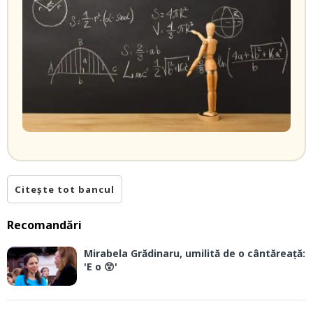
Citește tot bancul
Recomandări
Mirabela Grădinaru, umilită de o cântăreață:
'E o 😲'