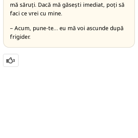
mă săruţi. Dacă mă găseşti imediat, poţi să
faci ce vrei cu mine.
– Acum, pune-te… eu mă voi ascunde după
frigider.
3