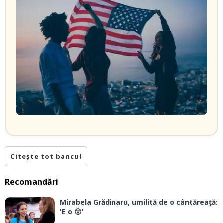
Citește tot bancul
Recomandări
Mirabela Grădinaru, umilită de o cântăreață:
'E o 😲'