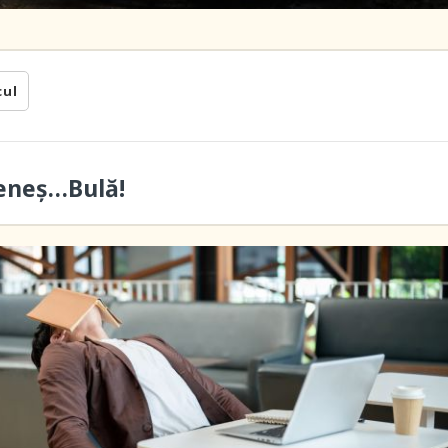
cul
leneş…Bulă!