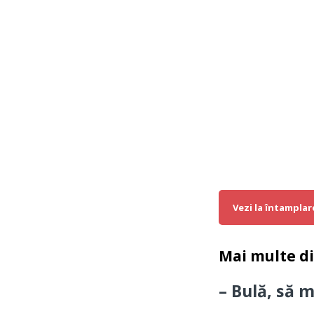
Vezi la întamplar
Mai multe d
– Bulă, să 