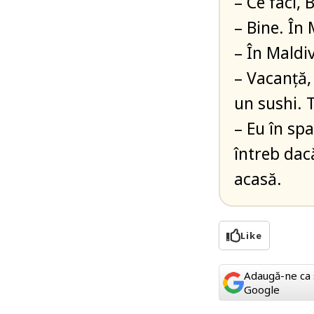
– Ce faci, 
– Bine. În 
– În Maldiv
– Vacanță, 
un sushi. 
– Eu în sp
întreb dacă
acasă.
Like
Adaugă-ne ca 
Google