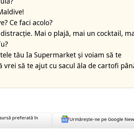
Bulă?
Maldive!
e? Ce faci acolo?
distracție. Mai o plajă, mai un cocktail, ma
Tu?
atele tău Ia Supermarket și voiam să te
 vrei să te ajut cu sacul ăla de cartofi pân
sursă preferată în
Urmărește-ne pe Google New