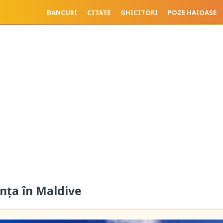
BANCURI
CITATE
GHICITORI
POZE HAIOASE
anța în Maldive