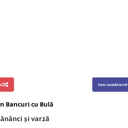
e!
Vezi următorul
in
Bancuri cu Bulă
mănânci și varză