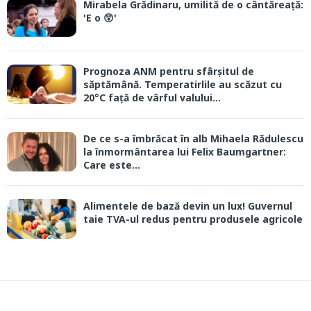
Mirabela Grădinaru, umilită de o cântăreață:
'E o 😲'
Prognoza ANM pentru sfârșitul de
săptămână. Temperatirlile au scăzut cu
20°C față de vârful valului...
De ce s-a îmbrăcat în alb Mihaela Rădulescu
la înmormântarea lui Felix Baumgartner:
Care este...
Alimentele de bază devin un lux! Guvernul
taie TVA-ul redus pentru produsele agricole