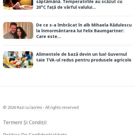
săptămână. Temperatirlile au scăzut cu
20°C față de vârful valului...
De ce s-a îmbrăcat în alb Mihaela Rădulescu
la înmormântarea lui Felix Baumgartner:
Care este...
Alimentele de bază devin un lux! Guvernul
taie TVA-ul redus pentru produsele agricole
© 2026 Razi cu lacrimi - All rights reserved
Termeni Și Condiții
Politica De Confidentialitate