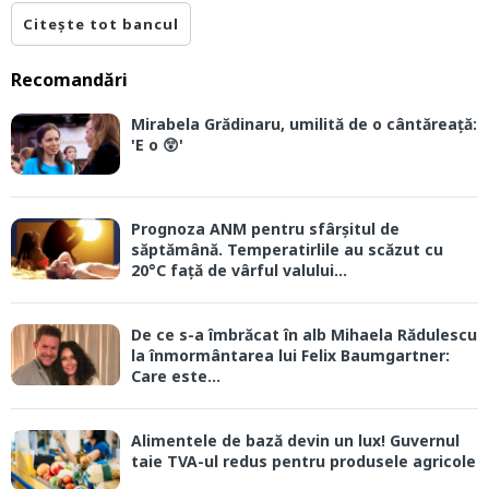
Citește tot bancul
Recomandări
Mirabela Grădinaru, umilită de o cântăreață:
'E o 😲'
Prognoza ANM pentru sfârșitul de
săptămână. Temperatirlile au scăzut cu
20°C față de vârful valului...
De ce s-a îmbrăcat în alb Mihaela Rădulescu
la înmormântarea lui Felix Baumgartner:
Care este...
Alimentele de bază devin un lux! Guvernul
taie TVA-ul redus pentru produsele agricole