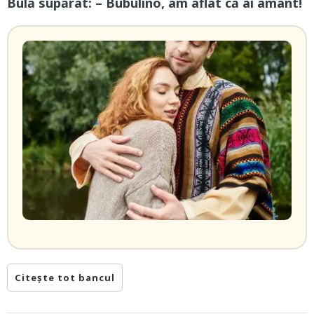
Bulă supărat: – Bubulino, am aflat că ai amant!
Citește tot bancul