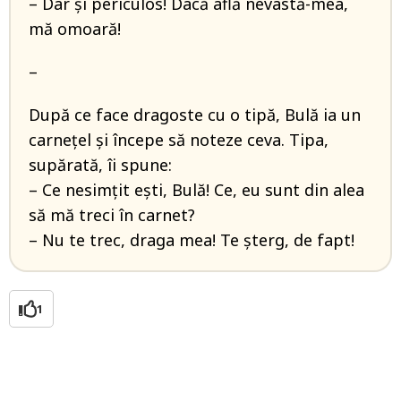
– Dar și periculos! Dacă află nevastă-mea,
mă omoară!
–
După ce face dragoste cu o tipă, Bulă ia un
carnețel și începe să noteze ceva. Tipa,
supărată, îi spune:
– Ce nesimţit eşti, Bulă! Ce, eu sunt din alea
să mă treci în carnet?
– Nu te trec, draga mea! Te şterg, de fapt!
1