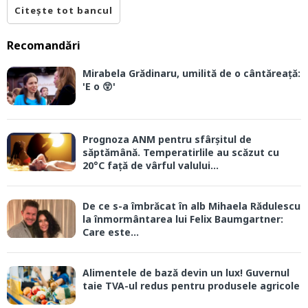
Citește tot bancul
Recomandări
Mirabela Grădinaru, umilită de o cântăreață:
'E o 😲'
Prognoza ANM pentru sfârșitul de
săptămână. Temperatirlile au scăzut cu
20°C față de vârful valului...
De ce s-a îmbrăcat în alb Mihaela Rădulescu
la înmormântarea lui Felix Baumgartner:
Care este...
Alimentele de bază devin un lux! Guvernul
taie TVA-ul redus pentru produsele agricole