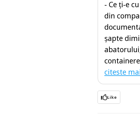
- Ce ți-e 
din compa
documentar
șapte dimi
abatorului
containerel
citeste ma
Like