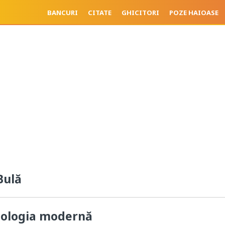
BANCURI
CITATE
GHICITORI
POZE HAIOASE
Bulă
nologia modernă