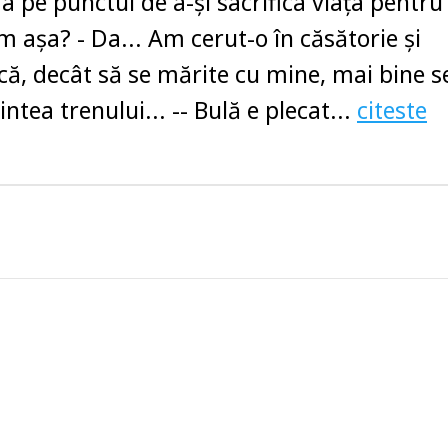
a pe punctul de a-şi sacrifica viaţa pentru
m aşa? - Da... Am cerut-o în căsătorie şi
că, decât să se mărite cu mine, mai bine s
ntea trenului... -- Bulă e plecat...
citeste