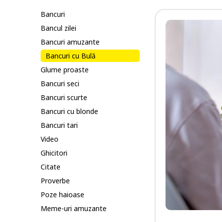
Bancuri
Bancul zilei
Bancuri amuzante
Bancuri cu Bulă
Glume proaste
Bancuri seci
Bancuri scurte
Bancuri cu blonde
Bancuri tari
Video
Ghicitori
Citate
Proverbe
Poze haioase
Meme-uri amuzante