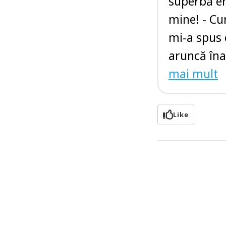
superbă er
mine! - Cu
mi-a spus 
aruncă înai
mai mult
Like