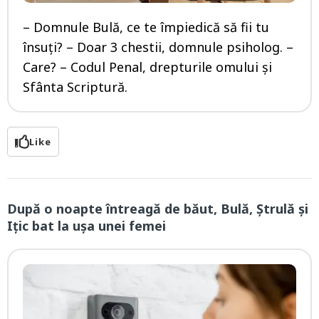
– Domnule Bulă, ce te împiedică să fii tu
însuți? – Doar 3 chestii, domnule psiholog. –
Care? – Codul Penal, drepturile omului și
Sfânta Scriptură.
Like
După o noapte întreagă de băut, Bulă, Ștrulă și
Ițic bat la ușa unei femei