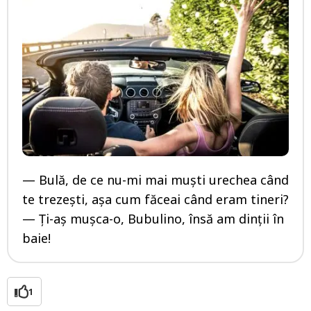
— Bulă, de ce nu-mi mai muști urechea când
te trezești, așa cum făceai când eram tineri?
— Ți-aș mușca-o, Bubulino, însă am dinții în
baie!
1