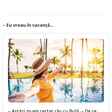
– Eu vreau în vacanță…
– Astăzi m-am certat rău cu Bulă. – De ce,