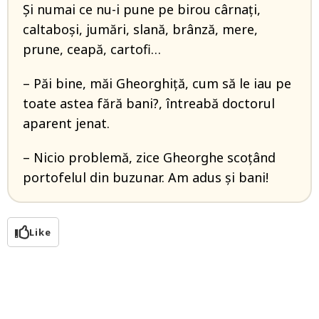
Și numai ce nu-i pune pe birou cârnați,
caltaboși, jumări, slană, brânză, mere,
prune, ceapă, cartofi…
– Păi bine, măi Gheorghiță, cum să le iau pe
toate astea fără bani?, întreabă doctorul
aparent jenat.
– Nicio problemă, zice Gheorghe scoțând
portofelul din buzunar. Am adus și bani!
Like