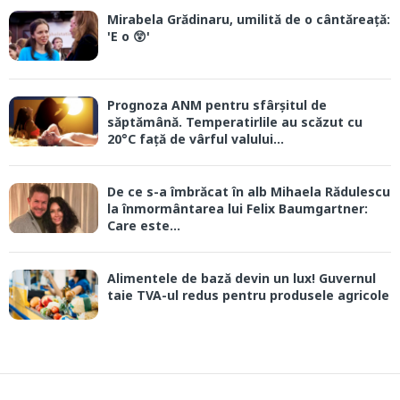
Mirabela Grădinaru, umilită de o cântăreață:
'E o 😲'
Prognoza ANM pentru sfârșitul de
săptămână. Temperatirlile au scăzut cu
20°C față de vârful valului...
De ce s-a îmbrăcat în alb Mihaela Rădulescu
la înmormântarea lui Felix Baumgartner:
Care este...
Alimentele de bază devin un lux! Guvernul
taie TVA-ul redus pentru produsele agricole