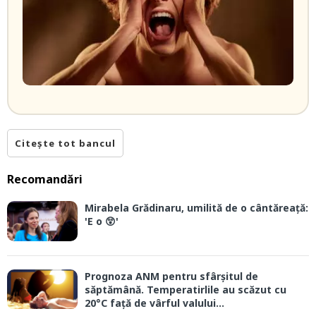
Citește tot bancul
Recomandări
Mirabela Grădinaru, umilită de o cântăreață:
'E o 😲'
Prognoza ANM pentru sfârșitul de
săptămână. Temperatirlile au scăzut cu
20°C față de vârful valului...