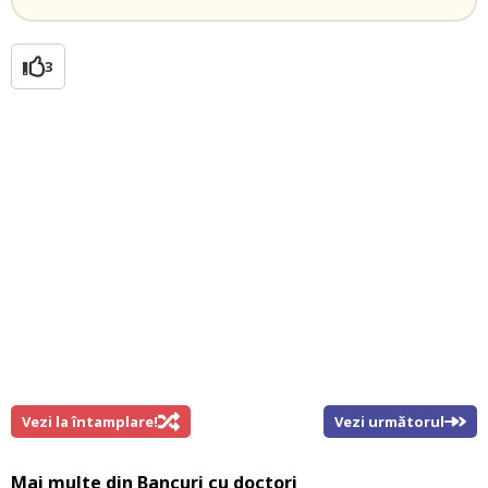
3
Vezi la întamplare!
Vezi următorul
Mai multe din
Bancuri cu doctori