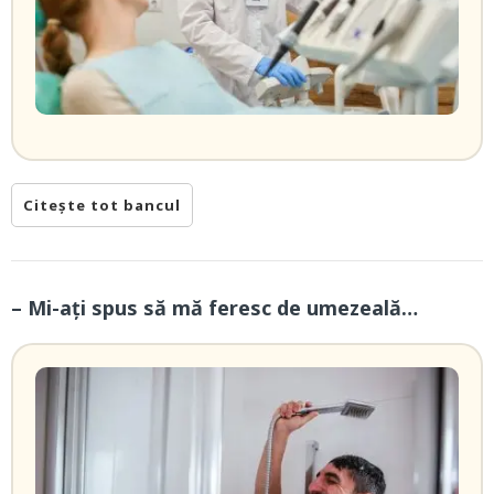
Citește tot bancul
– Mi-ați spus să mă feresc de umezeală…