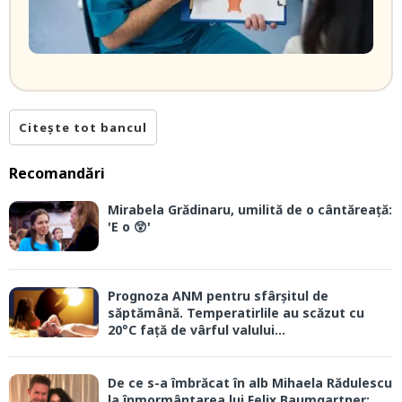
Citește tot bancul
Recomandări
Mirabela Grădinaru, umilită de o cântăreață:
'E o 😲'
Prognoza ANM pentru sfârșitul de
săptămână. Temperatirlile au scăzut cu
20°C față de vârful valului...
De ce s-a îmbrăcat în alb Mihaela Rădulescu
la înmormântarea lui Felix Baumgartner: