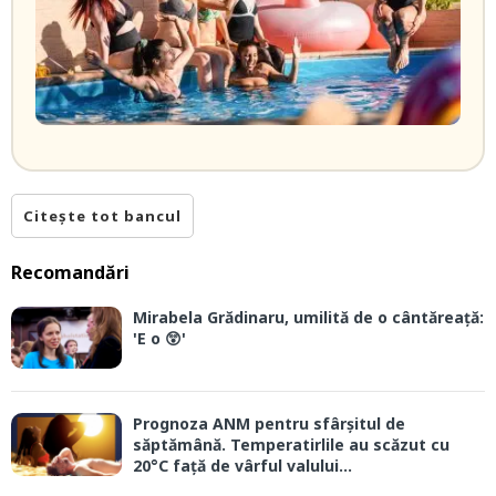
Citește tot bancul
Recomandări
Mirabela Grădinaru, umilită de o cântăreață:
'E o 😲'
Prognoza ANM pentru sfârșitul de
săptămână. Temperatirlile au scăzut cu
20°C față de vârful valului...