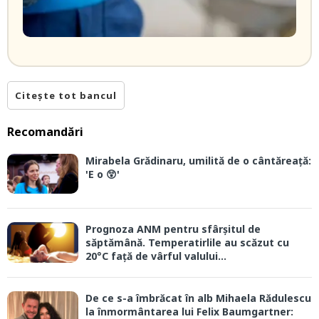
Citește tot bancul
Recomandări
Mirabela Grădinaru, umilită de o cântăreață:
'E o 😲'
Prognoza ANM pentru sfârșitul de
săptămână. Temperatirlile au scăzut cu
20°C față de vârful valului...
De ce s-a îmbrăcat în alb Mihaela Rădulescu
la înmormântarea lui Felix Baumgartner: