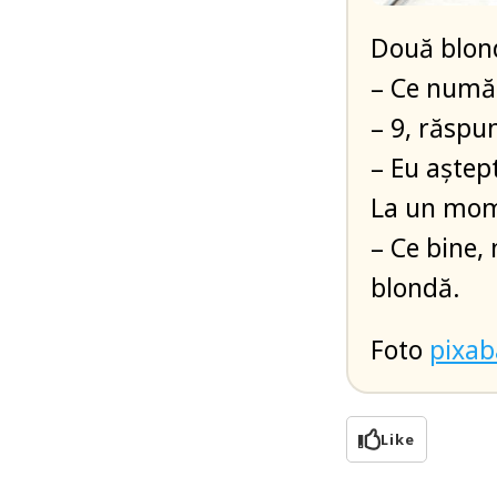
Două blond
– Ce număr
– 9, răspu
– Eu aştep
La un mome
– Ce bine
blondă.
Foto
pixa
Like