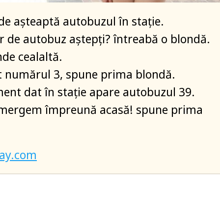
e aşteaptă autobuzul în staţie.
 de autobuz aştepţi? întreabă o blondă.
nde cealaltă.
t numărul 3, spune prima blondă.
nt dat în staţie apare autobuzul 39.
, mergem împreună acasă! spune prima
bay.com