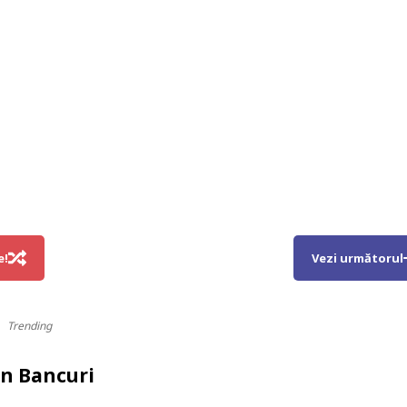
e!
Vezi următorul
Trending
in
Bancuri