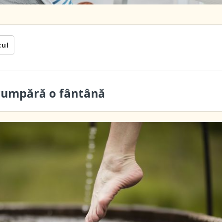
cul
cumpără o fântână