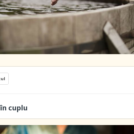
cul
în cuplu